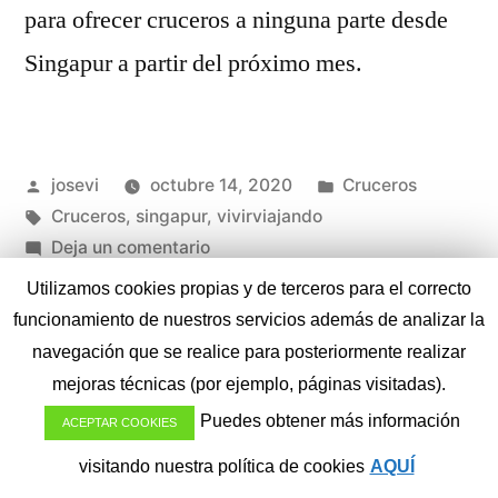
para ofrecer cruceros a ninguna parte desde
Singapur a partir del próximo mes.
Publicado
Publicado
josevi
octubre 14, 2020
Cruceros
por
Etiquetas:
en
Cruceros
,
singapur
,
vivirviajando
en
Deja un comentario
Singapur
Utilizamos cookies propias y de terceros para el correcto
Comienza
1
2
3
4
5
6
funcionamiento de nuestros servicios además de analizar la
Cruceros
Paginación
navegación que se realice para posteriormente realizar
a
mejoras técnicas (por ejemplo, páginas visitadas).
de
Ninguna
Jorge Torres Culla
,
Funciona gracias a WordPress.
Puedes obtener más información
ACEPTAR COOKIES
Parte
Política de Privacidad
entradas
visitando nuestra política de cookies
AQUÍ