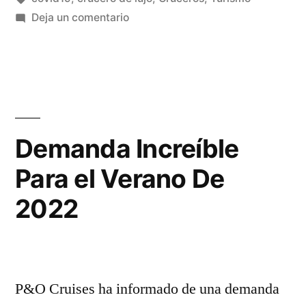
en
Deja un comentario
Las
Acciones
de
las
Navieras
se
Demanda Increíble
Disparan
Para el Verano De
2022
P&O Cruises ha informado de una demanda