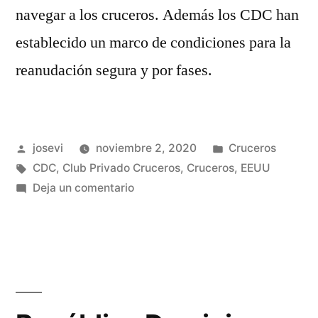
navegar a los cruceros. Además los CDC han
establecido un marco de condiciones para la
reanudación segura y por fases.
Publicado
Publicado
josevi
noviembre 2, 2020
Cruceros
por
Etiquetas:
en
CDC
,
Club Privado Cruceros
,
Cruceros
,
EEUU
en
Deja un comentario
EEUU
levanta
la
prohibición
de
navegar