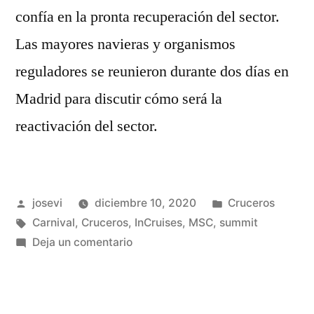
confía en la pronta recuperación del sector.
Las mayores navieras y organismos
reguladores se reunieron durante dos días en
Madrid para discutir cómo será la
reactivación del sector.
Publicado
Publicado
josevi
diciembre 10, 2020
Cruceros
por
Etiquetas:
en
Carnival
,
Cruceros
,
InCruises
,
MSC
,
summit
en
Deja un comentario
Las
navieras
muestran