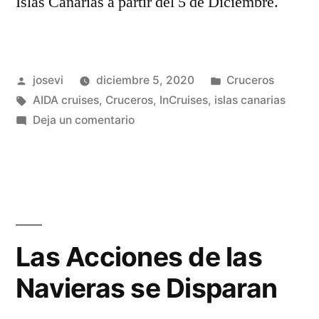
Islas Canarias a partir del 5 de Diciembre.
Publicado
Publicado
josevi
diciembre 5, 2020
Cruceros
por
Etiquetas:
en
AIDA cruises
,
Cruceros
,
InCruises
,
islas canarias
en
Deja un comentario
AIDA
Cruises
a
Vuelve
Operar
Cruceros
Las Acciones de las
En
Navieras se Disparan
España