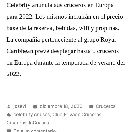
Celebrity anuncia sus cruceros en Europa
para 2022. Los mismos incluirán en el precio
base de la reserva, bebidas, wifi y propinas.
La compañía perteneciente al grupo Royal
Caribbean prevé desplegar hasta 6 cruceros
en Europa durante la temporada de verano del
2022.
Publicado
Publicado
josevi
diciembre 18, 2020
Cruceros
por
Etiquetas:
en
celebrity cruises
,
Club Privado Cruceros
,
Cruceros
,
InCruises
en
Deja un comentario