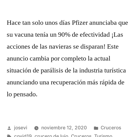
Hace tan solo unos días Pfizer anunciaba que
su vacuna tenía un 90% de efectividad ¡Las
acciones de las navieras se disparan! Este
anuncio cambia por completo la actual
situación de parálisis de la industria turística
anunciando una recuperación más rápida de
lo pensado.
Publicado
Publicado
josevi
noviembre 12, 2020
Cruceros
por
Etiquetas:
en
covid19
,
crucero de lujo
,
Cruceros
,
Turismo