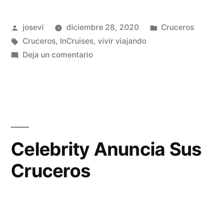
Publicado
Publicado
josevi
diciembre 28, 2020
Cruceros
por
Etiquetas:
en
Cruceros
,
InCruises
,
vivir viajando
en
Deja un comentario
Frases
Equivocadas
Sobre
Cruceros
Celebrity Anuncia Sus
Cruceros