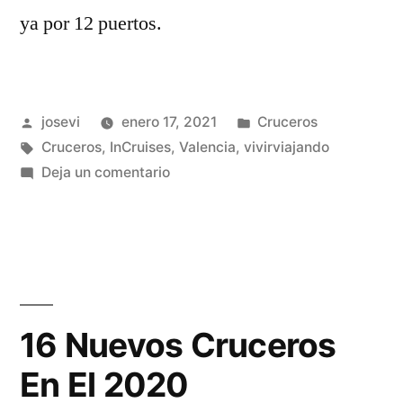
ya por 12 puertos.
Publicado
Publicado
josevi
enero 17, 2021
Cruceros
por
Etiquetas:
en
Cruceros
,
InCruises
,
Valencia
,
vivirviajando
en
Deja un comentario
Valenciaport
Se
Compromete
Con
La
Descarbonización
16 Nuevos Cruceros
En El 2020