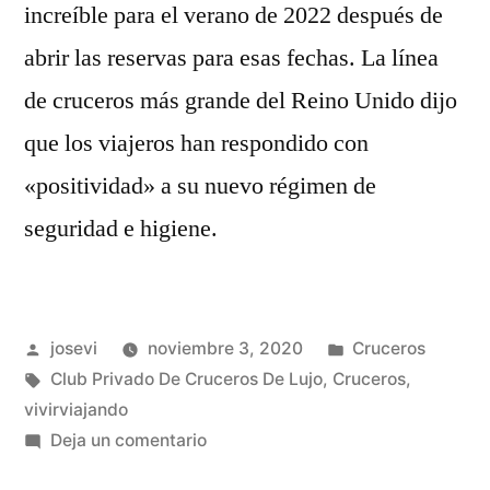
increíble para el verano de 2022 después de
abrir las reservas para esas fechas. La línea
de cruceros más grande del Reino Unido dijo
que los viajeros han respondido con
«positividad» a su nuevo régimen de
seguridad e higiene.
Publicado
Publicado
josevi
noviembre 3, 2020
Cruceros
por
Etiquetas:
en
Club Privado De Cruceros De Lujo
,
Cruceros
,
vivirviajando
en
Deja un comentario
Demanda