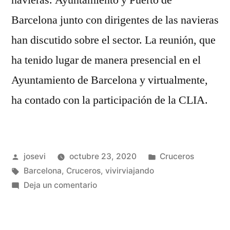
navieras. Ayuntamiento y Puerto de
Barcelona junto con dirigentes de las navieras
han discutido sobre el sector. La reunión, que
ha tenido lugar de manera presencial en el
Ayuntamiento de Barcelona y virtualmente,
ha contado con la participación de la CLIA.
Publicado
Publicado
josevi
octubre 23, 2020
Cruceros
por
Etiquetas:
en
Barcelona
,
Cruceros
,
vivirviajando
en
Deja un comentario
Barcelona
Se
Reúne