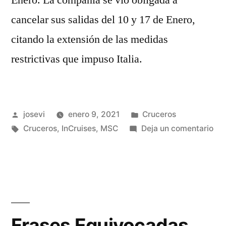
Enero. La compañía se vio obligada a
cancelar sus salidas del 10 y 17 de Enero,
citando la extensión de las medidas
restrictivas que impuso Italia.
Publicado
Publicado
josevi
enero 9, 2021
Cruceros
por
Etiquetas:
en
en
Cruceros
,
InCruises
,
MSC
Deja un comentario
MS
Gra
Vue
A
Na
Frases Equivocadas