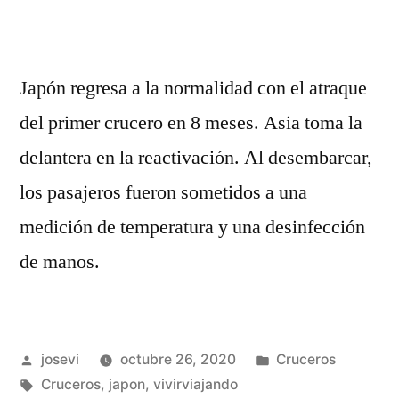
Japón regresa a la normalidad con el atraque
del primer crucero en 8 meses. Asia toma la
delantera en la reactivación. Al desembarcar,
los pasajeros fueron sometidos a una
medición de temperatura y una desinfección
de manos.
Publicado
Publicado
josevi
octubre 26, 2020
Cruceros
por
Etiquetas:
en
Cruceros
,
japon
,
vivirviajando