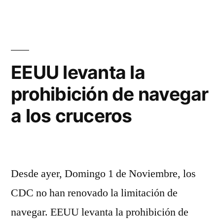
Increíble
Para
el
Verano
De
EEUU levanta la
2022
prohibición de navegar
a los cruceros
Desde ayer, Domingo 1 de Noviembre, los
CDC no han renovado la limitación de
navegar. EEUU levanta la prohibición de