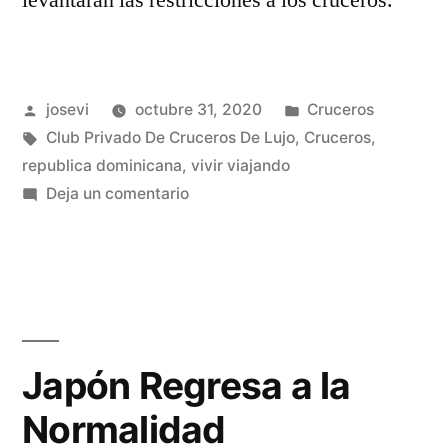
levantarán las restricciones a los cruceros.
Publicado
Publicado
josevi
octubre 31, 2020
Cruceros
por
Etiquetas:
en
Club Privado De Cruceros De Lujo
,
Cruceros
,
republica dominicana
,
vivir viajando
en
Deja un comentario
República
Dominicana
levanta
las
restricciones
Japón Regresa a la
Normalidad