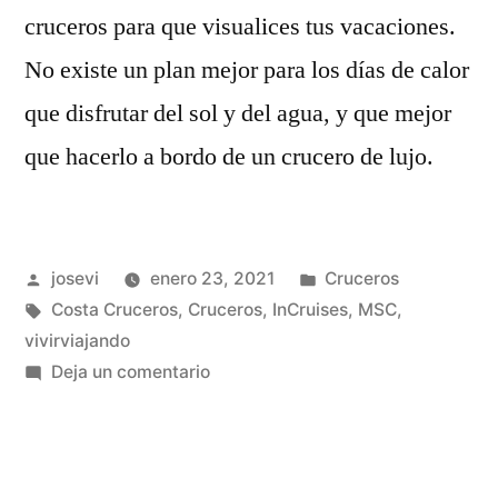
cruceros para que visualices tus vacaciones.
No existe un plan mejor para los días de calor
que disfrutar del sol y del agua, y que mejor
que hacerlo a bordo de un crucero de lujo.
Publicado
Publicado
josevi
enero 23, 2021
Cruceros
por
Etiquetas:
en
Costa Cruceros
,
Cruceros
,
InCruises
,
MSC
,
vivirviajando
en
Deja un comentario
Las
5
Mejores
Piscinas