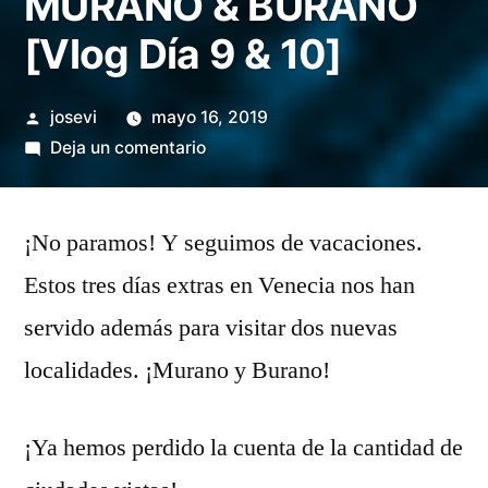
MURANO & BURANO
[Vlog Día 9 & 10]
Publicado
josevi
mayo 16, 2019
por
en
Deja un comentario
MSC
POESÍA
¡No paramos! Y seguimos de vacaciones.
➡
MURANO
Estos tres días extras en Venecia nos han
&
servido además para visitar dos nuevas
BURANO
[Vlog
localidades. ¡Murano y Burano!
Día
9
¡Ya hemos perdido la cuenta de la cantidad de
&
10]