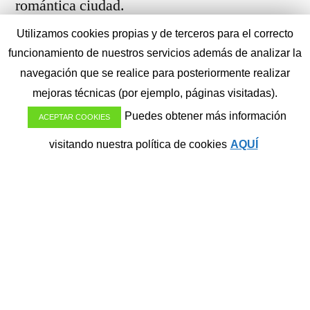
romántica ciudad.
Utilizamos cookies propias y de terceros para el correcto
Y es que … ¡Aun nos quedaban más islas que
funcionamiento de nuestros servicios además de analizar la
navegación que se realice para posteriormente realizar
visitar en Venecia!.
mejoras técnicas (por ejemplo, páginas visitadas).
Puedes obtener más información
ACEPTAR COOKIES
No te pierdas nada de lo último vivido en
visitando nuestra política de cookies
AQUÍ
nuestro Quinto Crucero de Lujo Gratuito
MURANO & BURANO
¿Te imaginas compartir tu viaje en
crucero con el mundo, viajando gratis y