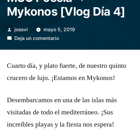
Mykonos [Vlog Día 4]
Publicado
josevi
mayo 5, 2019
por
en
Deja un comentario
MSC
Poesía
Cuarto día, y plato fuerte, de nuestro quinto
➡
Mykonos
crucero de lujo. ¡Estamos en Mykonos!
[Vlog
Día
Desembarcamos en una de las islas más
4]
visitadas de todo el mediterráneo. ¡Sus
increíbles playas y la fiesta nos espera!