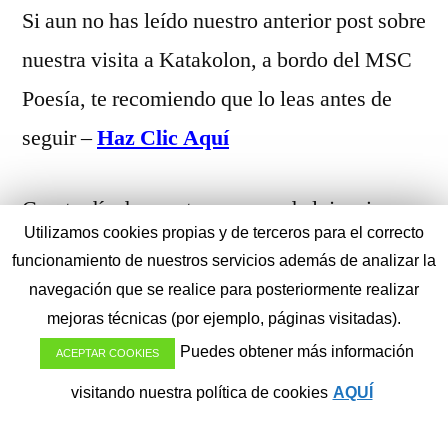
Si aun no has leído nuestro anterior post sobre
nuestra visita a Katakolon, a bordo del MSC
Poesía, te recomiendo que lo leas antes de
seguir –
Haz Clic Aquí
Cuarto día de nuestro crucero de lujo, si en
Utilizamos cookies propias y de terceros para el correcto
Katakolon pudimos sentirnos como los
funcionamiento de nuestros servicios además de analizar la
antiguos dioses griegos y descubrir parte de
navegación que se realice para posteriormente realizar
mejoras técnicas (por ejemplo, páginas visitadas).
su historia a traves de sus ruinas, en Mykonos
Puedes obtener más información
ACEPTAR COOKIES
pudimos disfrutar de la fiesta en las playas
visitando nuestra política de cookies
AQUÍ
mas bonitas de todo el mundo.