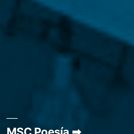
MSC Poesía ➡