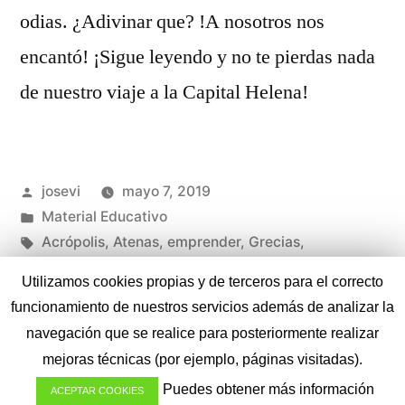
odias. ¿Adivinar que? !A nosotros nos
encantó! ¡Sigue leyendo y no te pierdas nada
de nuestro viaje a la Capital Helena!
Publicado
josevi
mayo 7, 2019
por
Publicado
Material Educativo
en
Etiquetas:
Acrópolis
,
Atenas
,
emprender
,
Grecias
,
InCruises
,
viajar gratis
,
viajar mitad precio
Utilizamos cookies propias y de terceros para el correcto
en
Deja un comentario
funcionamiento de nuestros servicios además de analizar la
MSC
navegación que se realice para posteriormente realizar
Poesía
mejoras técnicas (por ejemplo, páginas visitadas).
➡
Jorge Torres Culla
,
Funciona gracias a WordPress.
Puedes obtener más información
Atenas
ACEPTAR COOKIES
Política de Privacidad