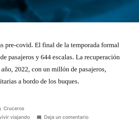
s pre-covid. El final de la temporada formal
de pasajeros y 644 escalas. La recuperación
n año, 2022, con un millón de pasajeros,
itarias a bordo de los buques.
Publicado
Cruceros
en
en
vivir viajando
Deja un comentario
Las
Palmas