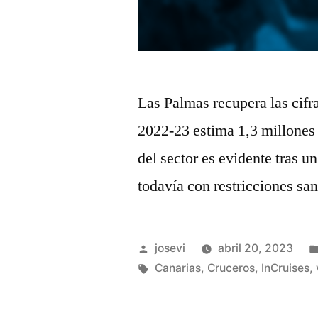
Las Palmas recupera las cifra
2022-23 estima 1,3 millones 
del sector es evidente tras u
todavía con restricciones san
Publicado
josevi
abril 20, 2023
por
Etiquetas:
Canarias
,
Cruceros
,
InCruises
,