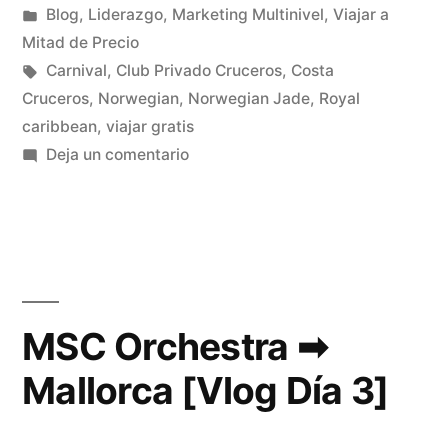
por
Publicado
Blog
,
Liderazgo
,
Marketing Multinivel
,
Viajar a
en
Mitad de Precio
Etiquetas:
Carnival
,
Club Privado Cruceros
,
Costa
Cruceros
,
Norwegian
,
Norwegian Jade
,
Royal
caribbean
,
viajar gratis
en
Deja un comentario
Norwegian
Jade
➡
Southampton
[Vlog
Día
MSC Orchestra ➡
1]
Mallorca [Vlog Día 3]