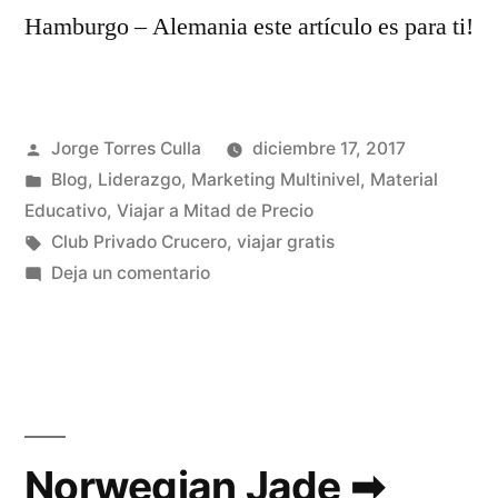
Hamburgo – Alemania este artículo es para ti!
Publicado
Jorge Torres Culla
diciembre 17, 2017
por
Publicado
Blog
,
Liderazgo
,
Marketing Multinivel
,
Material
en
Educativo
,
Viajar a Mitad de Precio
Etiquetas:
Club Privado Crucero
,
viajar gratis
en
Deja un comentario
Norwegian
Jade
➡
Hamburgo
[Vlog
Día
Norwegian Jade ➡
3]