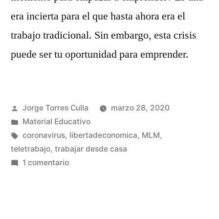
era incierta para el que hasta ahora era el
trabajo tradicional. Sin embargo, esta crisis
puede ser tu oportunidad para emprender.
Publicado
Jorge Torres Culla
marzo 28, 2020
por
Publicado
Material Educativo
en
Etiquetas:
coronavirus
,
libertadeconomica
,
MLM
,
teletrabajo
,
trabajar desde casa
en
1 comentario
Fin
Del
Coronavirus
Y