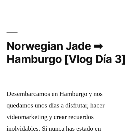
Jade
➡
Crucero
Hamburgo
#2
Norwegian Jade ➡
[Vlog
Hamburgo [Vlog Día 3]
Día
4]
Desembarcamos en Hamburgo y nos
quedamos unos días a disfrutar, hacer
videomarketing y crear recuerdos
inolvidables. Si nunca has estado en