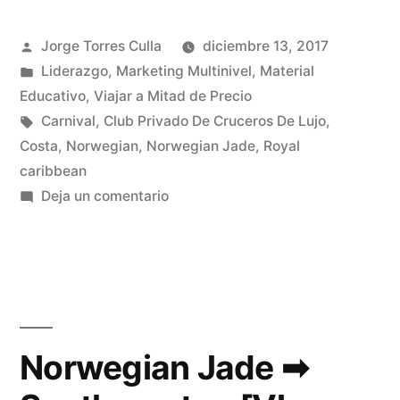
Publicado
Jorge Torres Culla
diciembre 13, 2017
por
Publicado
Liderazgo
,
Marketing Multinivel
,
Material
en
Educativo
,
Viajar a Mitad de Precio
Etiquetas:
Carnival
,
Club Privado De Cruceros De Lujo
,
Costa
,
Norwegian
,
Norwegian Jade
,
Royal
caribbean
en
Deja un comentario
Norwegian
Jade
➡
Crucero
Insight
[Vlog
Norwegian Jade ➡
Día
2]