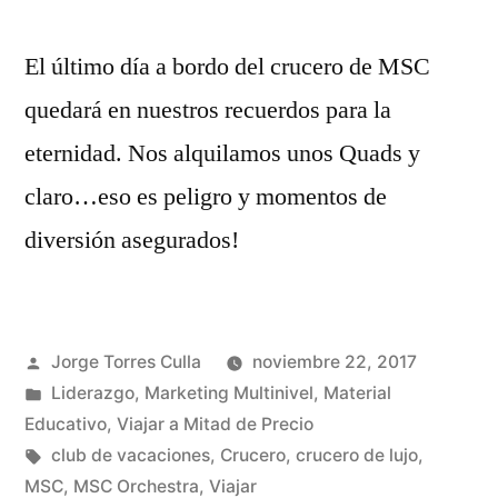
El último día a bordo del crucero de MSC
quedará en nuestros recuerdos para la
eternidad. Nos alquilamos unos Quads y
claro…eso es peligro y momentos de
diversión asegurados!
Publicado
Jorge Torres Culla
noviembre 22, 2017
por
Publicado
Liderazgo
,
Marketing Multinivel
,
Material
en
Educativo
,
Viajar a Mitad de Precio
Etiquetas:
club de vacaciones
,
Crucero
,
crucero de lujo
,
MSC
,
MSC Orchestra
,
Viajar