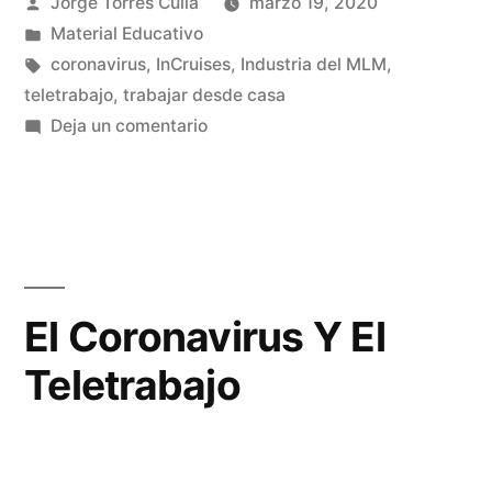
Publicado
Jorge Torres Culla
marzo 19, 2020
por
Publicado
Material Educativo
en
Etiquetas:
coronavirus
,
InCruises
,
Industria del MLM
,
teletrabajo
,
trabajar desde casa
en
Deja un comentario
El
Coronavirus
Entra
a
Incruises
El Coronavirus Y El
Teletrabajo