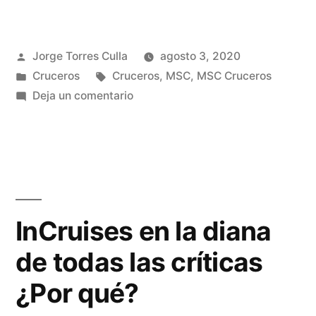
Publicado
Jorge Torres Culla
agosto 3, 2020
por
Publicado
Etiquetas:
Cruceros
Cruceros
,
MSC
,
MSC Cruceros
en
en
Deja un comentario
MSC
quiere
Navegar
el
16
de
InCruises en la diana
Agosto
de todas las críticas
2020
¿Por qué?