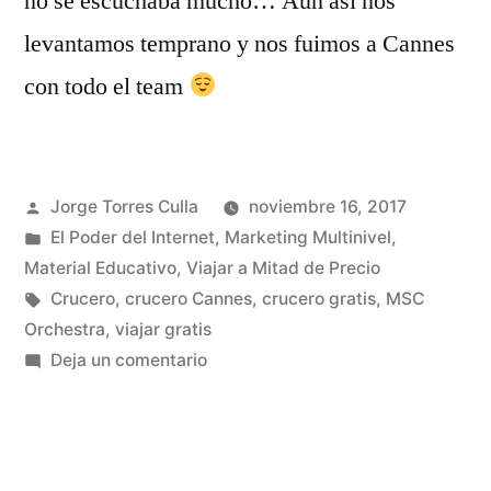
no se escuchaba mucho… Aún asi nos
levantamos temprano y nos fuimos a Cannes
con todo el team
Publicado
Jorge Torres Culla
noviembre 16, 2017
por
Publicado
El Poder del Internet
,
Marketing Multinivel
,
en
Material Educativo
,
Viajar a Mitad de Precio
Etiquetas:
Crucero
,
crucero Cannes
,
crucero gratis
,
MSC
Orchestra
,
viajar gratis
en
Deja un comentario
MSC
Orchestra
➡
Cannes