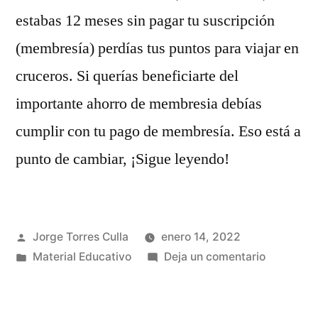
estabas 12 meses sin pagar tu suscripción
(membresía) perdías tus puntos para viajar en
cruceros. Si querías beneficiarte del
importante ahorro de membresia debías
cumplir con tu pago de membresía. Eso está a
punto de cambiar, ¡Sigue leyendo!
Publicado
Jorge Torres Culla
enero 14, 2022
por
Publicado
en
Material Educativo
Deja un comentario
en
InCruises
Membresi
2.0