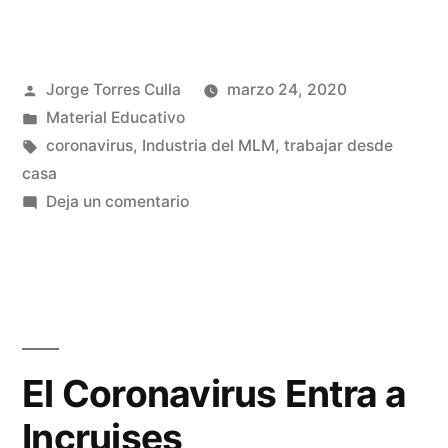
Publicado
Jorge Torres Culla
marzo 24, 2020
por
Publicado
Material Educativo
en
Etiquetas:
coronavirus
,
Industria del MLM
,
trabajar desde
casa
en
Deja un comentario
Etapas
En
Tu
Negocio
El Coronavirus Entra a
Incruises