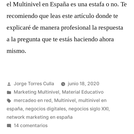
el Multinivel en España es una estafa o no. Te
recomiendo que leas este artículo donde te
explicaré de manera profesional la respuesta
a la pregunta que te estás haciendo ahora
mismo.
Publicado
Jorge Torres Culla
junio 18, 2020
por
Publicado
Marketing Multinivel
,
Material Educativo
en
Etiquetas:
mercadeo en red
,
Multinivel
,
multinivel en
españa
,
negocios digitales
,
negocios siglo XXI
,
network marketing en españa
en
14 comentarios
¿El