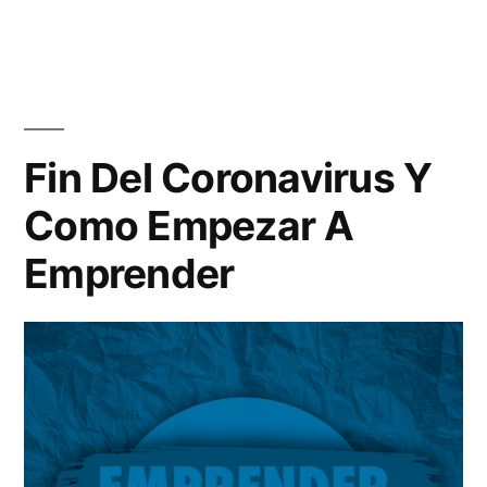
Multinivel
en
España
es
una
Fin Del Coronavirus Y
Estafa?
Como Empezar A
Emprender