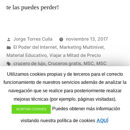
te las puedes perder!
Publicado
Jorge Torres Culla
noviembre 13, 2017
por
Publicado
El Poder del Internet
,
Marketing Multinivel
,
en
Material Educativo
,
Viajar a Mitad de Precio
Etiquetas:
crucero de lujo
,
Cruceros gratis
,
MSC
,
MSC
Ordchestra
,
MSC Splendida
,
viajar gratis
Utilizamos cookies propias y de terceros para el correcto
en
Deja un comentario
funcionamiento de nuestros servicios además de analizar la
MSC
navegación que se realice para posteriormente realizar
Orchestra
1
2
3
…
13
mejoras técnicas (por ejemplo, páginas visitadas).
➡
Paginación
Puedes obtener más información
ACEPTAR COOKIES
Milan
de
&
visitando nuestra política de cookies
AQUÍ
Jorge Torres Culla
,
Funciona gracias a WordPress.
Genova
Política de Privacidad