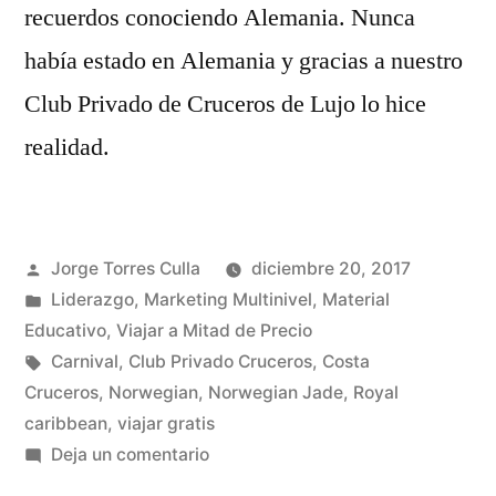
recuerdos conociendo Alemania. Nunca
había estado en Alemania y gracias a nuestro
Club Privado de Cruceros de Lujo lo hice
realidad.
Publicado
Jorge Torres Culla
diciembre 20, 2017
por
Publicado
Liderazgo
,
Marketing Multinivel
,
Material
en
Educativo
,
Viajar a Mitad de Precio
Etiquetas:
Carnival
,
Club Privado Cruceros
,
Costa
Cruceros
,
Norwegian
,
Norwegian Jade
,
Royal
caribbean
,
viajar gratis
en
Deja un comentario
Norwegian