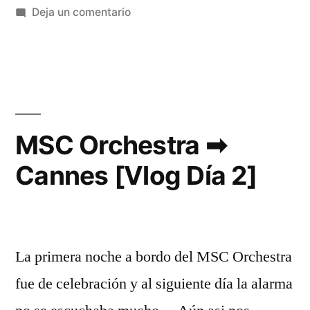
en
Deja un comentario
MSC
Orchestra
➡
Mallorca
[Vlog
Día
MSC Orchestra ➡
3]
Cannes [Vlog Día 2]
La primera noche a bordo del MSC Orchestra
fue de celebración y al siguiente día la alarma