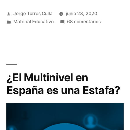
la
Publicado
Jorge Torres Culla
junio 23, 2020
diana
por
Publicado
en
Material Educativo
68 comentarios
de
en
InCruises
todas
en
la
las
diana
críticas
de
todas
¿Por
¿El Multinivel en
las
qué?»
España es una Estafa?
críticas
¿Por
qué?