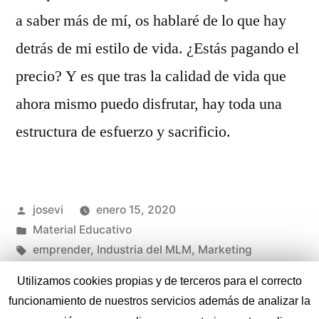
a saber más de mí, os hablaré de lo que hay
detrás de mi estilo de vida. ¿Estás pagando el
precio? Y es que tras la calidad de vida que
ahora mismo puedo disfrutar, hay toda una
estructura de esfuerzo y sacrificio.
Publicado
josevi
enero 15, 2020
por
Publicado
Material Educativo
en
Etiquetas:
emprender
,
Industria del MLM
,
Marketing
Multinivel
,
Pagar el precio
Utilizamos cookies propias y de terceros para el correcto
en
Deja un comentario
funcionamiento de nuestros servicios además de analizar la
Emprendimiento