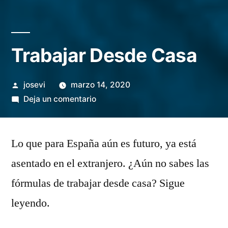
Trabajar Desde Casa
Publicado
josevi
marzo 14, 2020
por
en
Deja un comentario
Trabajar
Desde
Lo que para España aún es futuro, ya está
Casa
asentado en el extranjero. ¿Aún no sabes las
fórmulas de trabajar desde casa? Sigue
leyendo.