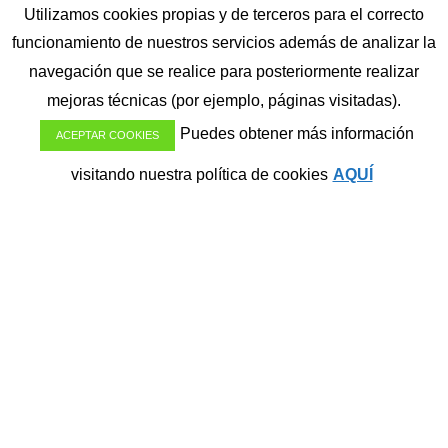
Utilizamos cookies propias y de terceros para el correcto
importantes de Network Marketing
funcionamiento de nuestros servicios además de analizar la
celebrados en toda Latinoamérica.
navegación que se realice para posteriormente realizar
mejoras técnicas (por ejemplo, páginas visitadas).
Sin embargo, la intención de este post es
Puedes obtener más información
ACEPTAR COOKIES
totalmente diferente, y os daremos las claves
visitando nuestra política de cookies
AQUÍ
de cómo trabajar desde casa. Esta será la
nueva revolución industrial de nuestra era.
No te lo pierdas.
Trabajar Desde Casa