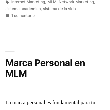
Etiquetas:
Internet Marketing
,
MLM
,
Network Marketing
,
sistema académico
,
sistema de la vida
en
1 comentario
Sistema
Académico
Vs
Sistema
de
la
Marca Personal en
Vida
MLM
La marca personal es fundamental para tu