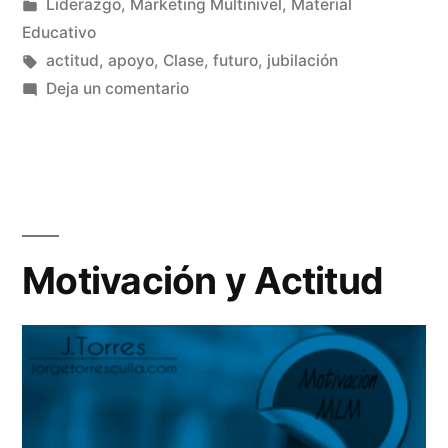
por
Publicado
Liderazgo
,
Marketing Multinivel
,
Material
en
Educativo
Etiquetas:
actitud
,
apoyo
,
Clase
,
futuro
,
jubilación
en
Deja un comentario
Clase:
¿Debes
Replantearte
Regresar?
Motivación y Actitud