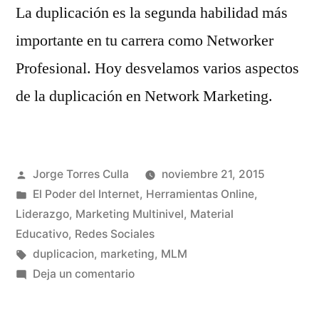
La duplicación es la segunda habilidad más
importante en tu carrera como Networker
Profesional. Hoy desvelamos varios aspectos
de la duplicación en Network Marketing.
Publicado
Jorge Torres Culla
noviembre 21, 2015
por
Publicado
El Poder del Internet
,
Herramientas Online
,
en
Liderazgo
,
Marketing Multinivel
,
Material
Educativo
,
Redes Sociales
Etiquetas:
duplicacion
,
marketing
,
MLM
en
Deja un comentario
Duplicación
en