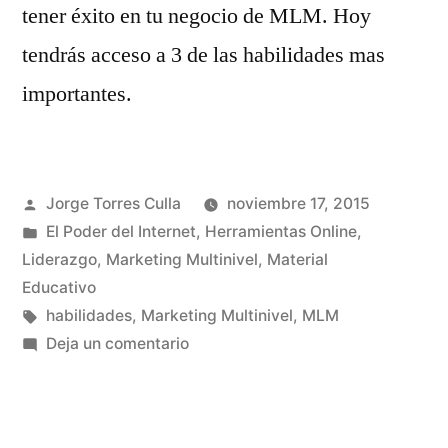
tener éxito en tu negocio de MLM. Hoy
tendrás acceso a 3 de las habilidades mas
importantes.
Publicado
Jorge Torres Culla
noviembre 17, 2015
por
Publicado
El Poder del Internet
,
Herramientas Online
,
en
Liderazgo
,
Marketing Multinivel
,
Material
Educativo
Etiquetas:
habilidades
,
Marketing Multinivel
,
MLM
en
Deja un comentario
Habilidades
para
el