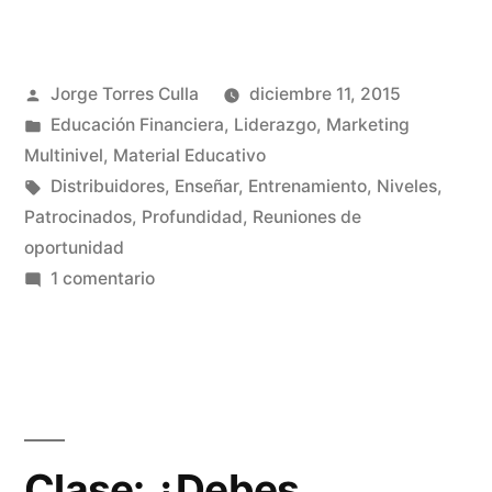
Publicado
Jorge Torres Culla
diciembre 11, 2015
por
Publicado
Educación Financiera
,
Liderazgo
,
Marketing
en
Multinivel
,
Material Educativo
Etiquetas:
Distribuidores
,
Enseñar
,
Entrenamiento
,
Niveles
,
Patrocinados
,
Profundidad
,
Reuniones de
oportunidad
en
1 comentario
Profundidad
y
Oportunidad
Clase: ¿Debes