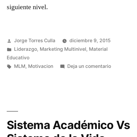
siguiente nivel.
Publicado
Jorge Torres Culla
diciembre 9, 2015
por
Publicado
Liderazgo
,
Marketing Multinivel
,
Material
en
Educativo
Etiquetas:
en
MLM
,
Motivacion
Deja un comentario
Motivación
y
Actitud
Sistema Académico Vs