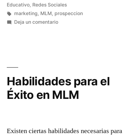
Educativo
,
Redes Sociales
Etiquetas:
marketing
,
MLM
,
prospeccion
en
Deja un comentario
Prospección
en
Network
Marketing
Habilidades para el
Éxito en MLM
Existen ciertas habilidades necesarias para