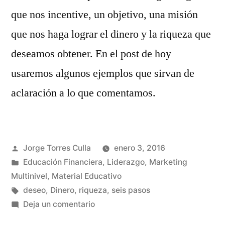
que nos incentive, un objetivo, una misión
que nos haga lograr el dinero y la riqueza que
deseamos obtener. En el post de hoy
usaremos algunos ejemplos que sirvan de
aclaración a lo que comentamos.
Publicado
Jorge Torres Culla
enero 3, 2016
por
Publicado
Educación Financiera
,
Liderazgo
,
Marketing
en
Multinivel
,
Material Educativo
Etiquetas:
deseo
,
Dinero
,
riqueza
,
seis pasos
en
Deja un comentario
¡Dinero