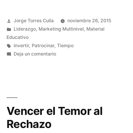
Publicado
Jorge Torres Culla
noviembre 26, 2015
por
Publicado
Liderazgo
,
Marketing Multinivel
,
Material
en
Educativo
Etiquetas:
Invertir
,
Patrocinar
,
Tiempo
en
Deja un comentario
Invertir
Tiempo
Patrocinando
Vencer el Temor al
Rechazo