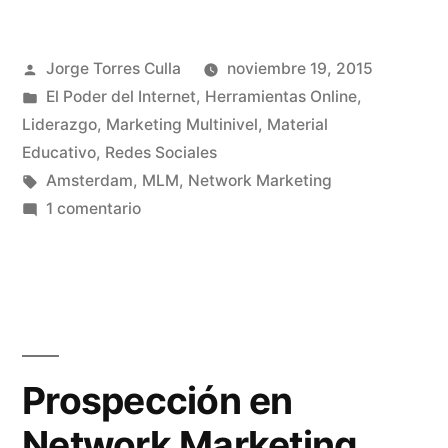
Publicado
Jorge Torres Culla
noviembre 19, 2015
por
Publicado
El Poder del Internet
,
Herramientas Online
,
en
Liderazgo
,
Marketing Multinivel
,
Material
Educativo
,
Redes Sociales
Etiquetas:
Amsterdam
,
MLM
,
Network Marketing
en
1 comentario
Network
Marketing
desde
Amsterdam
Prospección en
Network Marketing