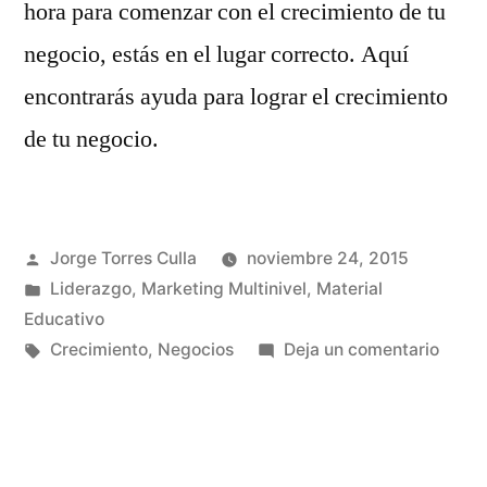
hora para comenzar con el crecimiento de tu
negocio, estás en el lugar correcto. Aquí
encontrarás ayuda para lograr el crecimiento
de tu negocio.
Publicado
Jorge Torres Culla
noviembre 24, 2015
por
Publicado
Liderazgo
,
Marketing Multinivel
,
Material
en
Educativo
Etiquetas:
en
Crecimiento
,
Negocios
Deja un comentario
Creci
de
tu
Negoc