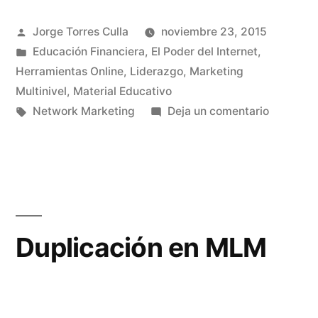
Publicado
Jorge Torres Culla
noviembre 23, 2015
por
Publicado
Educación Financiera
,
El Poder del Internet
,
en
Herramientas Online
,
Liderazgo
,
Marketing
Multinivel
,
Material Educativo
Etiquetas:
en
Network Marketing
Deja un comentario
¿Por
qué
participa
en
Network
Marketin
Duplicación en MLM