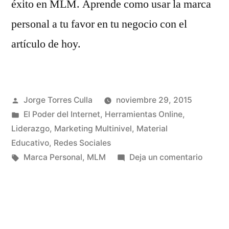
éxito en MLM. Aprende como usar la marca
personal a tu favor en tu negocio con el
artículo de hoy.
Publicado
Jorge Torres Culla
noviembre 29, 2015
por
Publicado
El Poder del Internet
,
Herramientas Online
,
en
Liderazgo
,
Marketing Multinivel
,
Material
Educativo
,
Redes Sociales
Etiquetas:
en
Marca Personal
,
MLM
Deja un comentario
Marca
Person
en
MLM